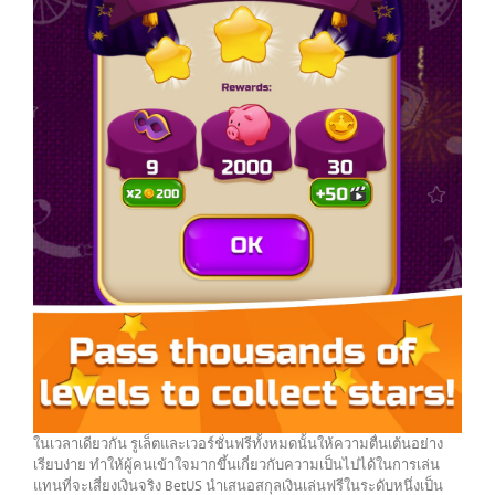
ในเวลาเดียวกัน รูเล็ตและเวอร์ชั่นฟรีทั้งหมดนั้นให้ความตื่นเต้นอย่าง
เรียบง่าย ทำให้ผู้คนเข้าใจมากขึ้นเกี่ยวกับความเป็นไปได้ในการเล่น
แทนที่จะเสี่ยงเงินจริง BetUS นำเสนอสกุลเงินเล่นฟรีในระดับหนึ่งเป็น