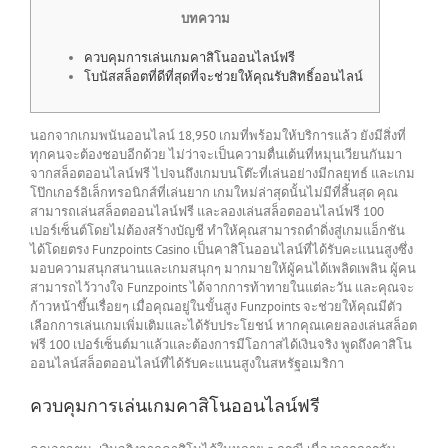
บทความ
ควบคุมการเล่นเกมคาสิโนออนไลน์ฟรี
โบนัสสล็อตที่ดีที่สุดที่จะช่วยให้คุณรับสิทธิ์ออนไลน์
นอกจากเกมพนันออนไลน์ 18,950 เกมที่พร้อมให้บริการแล้ว ยังมีสิ่งที่
ทุกคนจะต้องชอบอีกด้วย ไม่ว่าจะเป็นความตื่นเต้นที่หมุนเวียนกันมา
จากสล็อตออนไลน์ฟรี ไปจนถึงเกมบนโต๊ะที่เล่นอย่างมีกลยุทธ์ และเกม
โป๊กเกอร์อิเล็กทรอนิกส์ที่เล่นยาก เกมใหม่ล่าสุดนั้นไม่มีที่สิ้นสุด คุณ
สามารถเล่นสล็อตออนไลน์ฟรี และลองเล่นสล็อตออนไลน์ฟรี 100
เปอร์เซ็นต์โดยไม่ต้องสร้างบัญชี ทำให้คุณสามารถดำดิ่งสู่เกมแอ็กชัน
ได้โดยตรง Funzpoints Casino เป็นคาสิโนออนไลน์ที่ได้รับคะแนนสูงซึ่ง
มอบความสนุกสนานและเกมสนุกๆ มากมายให้ผู้คนได้เพลิดเพลิน ผู้คน
สามารถไว้วางใจ Funzpoints ได้จากการท้าทายในแต่ละวัน และคุณจะ
ก้าวหน้าขึ้นเรื่อยๆ เมื่อคุณอยู่ในขั้นสูง Funzpoints จะช่วยให้คุณมีตัว
เลือกการเล่นเกมเพิ่มเติมและได้รับประโยชน์ หากคุณเคยลองเล่นสล็อต
ฟรี 100 เปอร์เซ็นต์มาแล้วและต้องการมีโอกาสได้เงินจริง พูดถึงคาสิโน
ออนไลน์สล็อตออนไลน์ที่ได้รับคะแนนสูงในสหรัฐอเมริกา
ควบคุมการเล่นเกมคาสิโนออนไลน์ฟรี