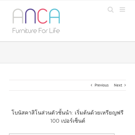
Skip
to
content
Previous
Next
โบนัสคาสิโนส่วนตัวชั้นนำ: เริ่มต้นด้วยเหรียญฟรี
100 เปอร์เซ็นต์