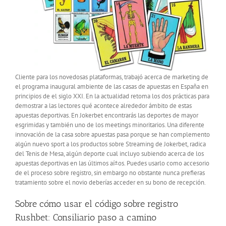
Cliente para los novedosas plataformas, trabajó acerca de marketing de
el programa inaugural ambiente de las casas de apuestas en España en
principios de el siglo XXI. En la actualidad retoma los dos prácticas para
demostrar a las lectores qué acontece alrededor ámbito de estas
apuestas deportivas. En Jokerbet encontrarás las deportes de mayor
esgrimidas y también uno de los meetings minoritarios. Una diferente
innovación de la casa sobre apuestas pasa porque se han complemento
algún nuevo sport a los productos sobre Streaming de Jokerbet, radica
del Tenis de Mesa, algún deporte cual incluyo subiendo acerca de los
apuestas deportivas en las últimos aí±os. Puedes usarlo como accesorio
de el proceso sobre registro, sin embargo no obstante nunca prefieras
tratamiento sobre el novio deberías acceder en su bono de recepción.
Sobre cómo usar el código sobre registro
Rushbet: Consiliario paso a camino