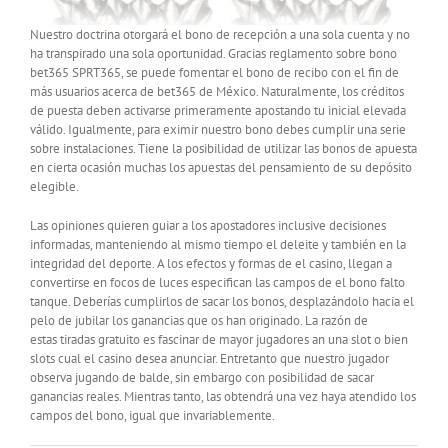
Nuestro doctrina otorgará el bono de recepción a una sola cuenta y no
ha transpirado una sola oportunidad. Gracias reglamento sobre bono
bet365 SPRT365, se puede fomentar el bono de recibo con el fin de
más usuarios acerca de bet365 de México. Naturalmente, los créditos
de puesta deben activarse primeramente apostando tu inicial elevada
válido. Igualmente, para eximir nuestro bono debes cumplir una serie
sobre instalaciones. Tiene la posibilidad de utilizar las bonos de apuesta
en cierta ocasión muchas los apuestas del pensamiento de su depósito
elegible.
Las opiniones quieren guiar a los apostadores inclusive decisiones
informadas, manteniendo al mismo tiempo el deleite y también en la
integridad del deporte. A los efectos y formas de el casino, llegan a
convertirse en focos de luces especifican las campos de el bono falto
tanque. Deberías cumplirlos de sacar los bonos, desplazándolo hacia el
pelo de jubilar los ganancias que os han originado. La razón de
estas tiradas gratuito es fascinar de mayor jugadores an una slot o bien
slots cual el casino desea anunciar. Entretanto que nuestro jugador
observa jugando de balde, sin embargo con posibilidad de sacar
ganancias reales. Mientras tanto, las obtendrá una vez haya atendido los
campos del bono, igual que invariablemente.