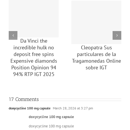
Da Vinci the
incredible hulk no
Cleopatra Sus
deposit free spins
particulares de la
Expensive diamonds
Tragamonedas Online
Position Opinion 94
sobre IGT
94% RTP IGT 2025
17 Comments
doxycycline 100 mg capsule
March 28, 2026 at 3:27 pm
doxycycline 100 mg capsule
doxycycline 100 mg capsule