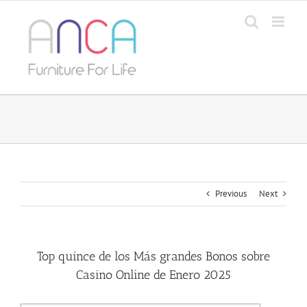
Skip
to
content
Previous
Next
Top quince de los Más grandes Bonos sobre
Casino Online de Enero 2025