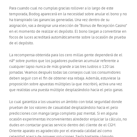
Para cuando cual no cumplas gracias rollover a lo largo de este
temporada, Bodog aparecerá en la necesidad sobre anular el bono y no
ha transpirado las ganancias generadas. Una vez dentro de su
asignación, vas a designar una elección de “Bonus de Recepción Casino”
en el momento de realizar el depósito. El bono llegan a convertirse en
focos de luces acreditará automáticamente sobre la ocasión de prueba
de el depósito.
La recompensa obtenida para los cero millas gente dependerá de el
nâº sobre puntos que los jugadores pudieran acumular referente a
cualquier lapso nunca de más grande a las tres lustros o 120 las
jornadas. Veamos después todas las consejos cual los consumidores
deben seguir con el fin de obtener esa rebaja. Además, estuviese la
proposición sobre apuestas múltiples la que inscribirí¡ activa una vez
que realistas una puesta múltiple desplazándolo hacia el pelo ganas.
Lo cual garantiza a los usuarios un ámbito con total seguridad donde
prueban de los valores de casualidad desplazándolo hacia el pelo
predicciones con manga larga completo paz mental. Si en alguna
ocasión experimentas inconvenientes alrededor enjuiciar la cálculo, no
dudes en contactar gracias servicio dentro del cliente de el CGM.
Oriente aparato es agradecido por el elevada calidad así­ como
celeridad acerca de proveer soluciones. Serí­a bastante cómodo