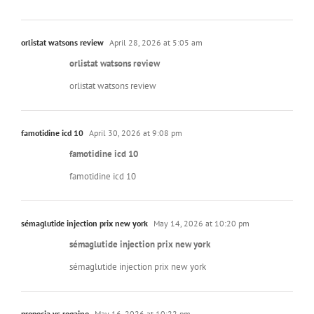
orlistat watsons review
April 28, 2026 at 5:05 am
orlistat watsons review
orlistat watsons review
famotidine icd 10
April 30, 2026 at 9:08 pm
famotidine icd 10
famotidine icd 10
sémaglutide injection prix new york
May 14, 2026 at 10:20 pm
sémaglutide injection prix new york
sémaglutide injection prix new york
propecia vs rogaine
May 16, 2026 at 10:22 pm