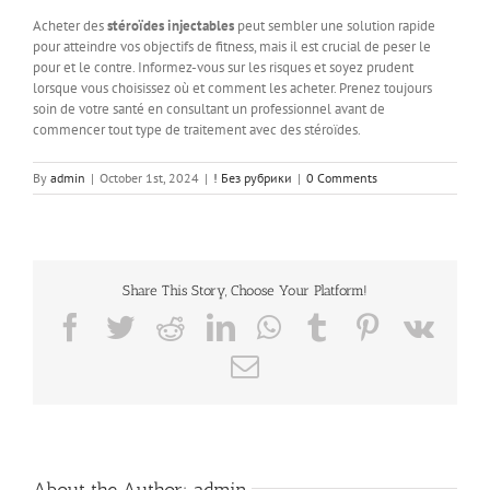
Acheter des
stéroïdes injectables
peut sembler une solution rapide
pour atteindre vos objectifs de fitness, mais il est crucial de peser le
pour et le contre. Informez-vous sur les risques et soyez prudent
lorsque vous choisissez où et comment les acheter. Prenez toujours
soin de votre santé en consultant un professionnel avant de
commencer tout type de traitement avec des stéroïdes.
By
admin
|
October 1st, 2024
|
! Без рубрики
|
0 Comments
Share This Story, Choose Your Platform!
Facebook
Twitter
Reddit
LinkedIn
WhatsApp
Tumblr
Pinterest
Vk
Email