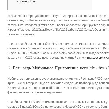
Ставки Live
Компания также регулярно организует турниры и соревнования с привл
снятия средств. Пользователи могут пополнять твои счета с помощи Visa
платежных методов%2C также этом время обработки варьируется в варь
игровые” “автоматы%2C как Book of Ra%2C Starburst%2C Gonzo’s Quest и
реального времени.
Раздел онлайн-казино на сайте Mostbet предлагает множество знамениты
становятся все более популярными среди любителей онлайн-ставок. Рег
информации и нажатия кнопки «Зарегистрироваться» на ваш адрес электр
верхнем углу%2C только начать создание учетной записи
mostbet apk ска
📱 Есть ведь Мобильное Приложение него Mostbet%
Мобильное приложение эксклавов является отличной функцией%2C посколь
Армении%2C которые ищут понадежнее и удобную платформу для онлайн-
и Азербайджане – это отличный вариант для тех%2C кто хочешь участвова
функциональность оригинальную сайта.
Онлайн-казино Mostbet оптимизировано для настольных и мобильных ус
старше 18 назад%2C чтобы использовать Mostbet%2C и вам должно быть