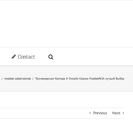
Contact
/
mostbet ozbekistonda
/
“букмекерская Контора И Онлайн Казино Mostbet%3A лучший Выбор
Previous
Next