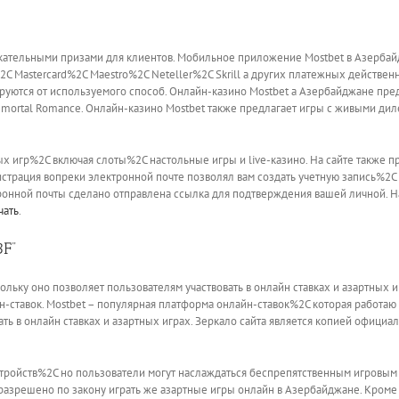
екательными призами для клиентов. Мобильное приложение Mostbet в Азерба
%2C Mastercard%2C Maestro%2C Neteller%2C Skrill а других платежных действе
ируются от используемого способ. Онлайн-казино Mostbet а Азербайджане пр
 Immortal Romance. Онлайн-казино Mostbet также предлагает игры с живыми д
х игр%2C включая слоты%2C настольные игры и live-казино. На сайте также п
истрация вопреки электронной почте позволял вам создать учетную запись%2C
онной почты сделано отправлена ​​ссылка для подтверждения вашей личной. Н
чать
.
3F”
ку оно позволяет пользователям участвовать в онлайн ставках и азартных иг
ставок. Mostbet – популярная платформа онлайн-ставок%2C которая работаю 
ть в онлайн ставках и азартных играх. Зеркало сайта является копией официа
тройств%2C но пользователи могут наслаждаться беспрепятственным игровым
 разрешено по закону играть же азартные игры онлайн в Азербайджане. Кром