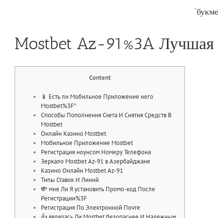
“букм
Mostbet Az-91%3A Лучшая 
Content
📱 Есть ли Мобильное Приложение него
Mostbet%3F”
Способы Пополнения Счета И Снятия Средств В
Mostbet
Онлайн Казино Mostbet
Мобильное Приложение Mostbet
Регистрация ноунсом Номеру Телефона
Зеркало Mostbet Az-91 в Азербайджане
Казино Онлайн Mostbet Az-91
Типы Ставок И Линий
💸 мне Ли Я установить Промо-код После
Регистрации%3F
Регистрация По Электронной Почте
👍 являлась Ли Mostbet безопаснее И Надежным