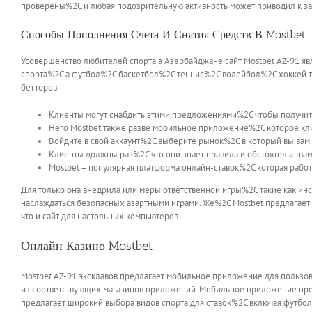
проверены%2C и любая подозрительную активность может приводил к за
Способы Пополнения Счета И Снятия Средств В Mostbet
Усовершенство любителей спорта а Азербайджане сайт Mostbet AZ-91 явл
спорта%2C а футбол%2C баскетбол%2C теннис%2C волейбол%2C хоккей то
бетторов.
Клиенты могут снабдить этими предложениями%2C чтобы получить
Него Mostbet также разве мобильное приложение%2C которое кли
Войдите в свой аккаунт%2C выберите рынок%2C в который вы вам с
Клиенты должны раз%2C что они знает правила и обстоятельствам
Mostbet – популярная платформа онлайн-ставок%2C которая рабо
Для только она внедрила или меры ответственной игры%2C такие как и
наслаждаться безопасных азартными играми. Же%2C Mostbet предлагает 
что и сайт для настольных компьютеров.
Онлайн Казино Mostbet
Mostbet AZ-91 эксклавов предлагает мобильное приложение для пользова
из соответствующих магазинов приложений. Мобильное приложение предл
предлагает широкий выбора видов спорта для ставок%2C включая футб