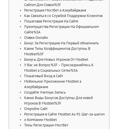
Сайтом Для Ставок%3F
Регистрация Мостбет а Азербайджане
Как Связаться со Службой Поддержки Клиентов
Пошаговая Регистрация На Сайте
Преимущества Регистрации На Официальном
Сайте%3A
Ставки Онлайн
Бонус За Регистрацию На Первый обналичить
Какие Типы Коэффициентов Доступны В
Mostbet%3F
Бонусы Для Новых Игроков От Mostbet
У Вас не Вопрос%3F – Присоединяйтесь К
Mostbet а Социальных Сетях%3A
Пошаговый Вход в Сайт
Мобильное Приложение Mostbet а
Азербайджане
Создайте Учетную Запись
Какие Виды Бонусов Доступны Для новой
Игроков В Mostbet%3F
Откройте Сайт
Регистрация в Сайте Mostbet Az-91 Шаг-за-шагом
о Компании Mostbet
Типы Регистрации Мостбет