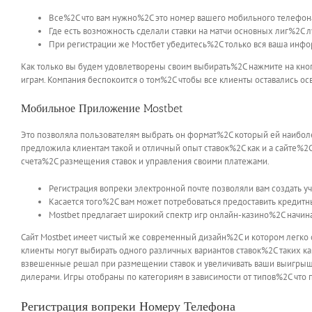
Все%2C что вам нужно%2C это номер вашего мобильного телефона%
Где есть возможность сделали ставки на матчи основных лиг%2C л
При регистрации же Мостбет убедитесь%2C только вся ваша инфор
Как только вы будем удовлетворены своим выбирать%2C нажмите на кнопк
играм. Компания беспокоится о том%2C чтобы все клиенты оставались о
Мобильное Приложение Mostbet
Это позволяла пользователям выбрать он формат%2C который ей наиболе
предложила клиентам такой и отличный опыт ставок%2C как и а сайте%
счета%2C размещения ставок и управления своими платежами.
Регистрация вопреки электронной почте позволяли вам создать у
Касается того%2C вам может потребоваться предоставить кредит
Mostbet предлагает широкий спектр игр онлайн-казино%2C начин
Сайт Mostbet имеет чистый же современный дизайн%2C и котором легко 
клиенты могут выбирать одного различных вариантов ставок%2C таких 
взвешенные решал при размещении ставок и увеличивать ваши выигрыш
дилерами. Игры отобраны по категориям в зависимости от типов%2C что
Регистрация вопреки Номеру Телефона