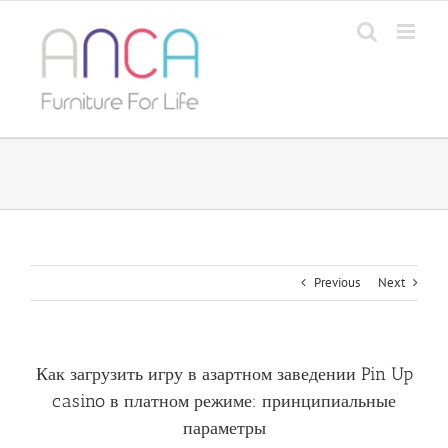
Skip
to
content
Previous
Next
Как загрузить игру в азартном заведении Pin Up
casino в платном режиме: принципиальные
параметры