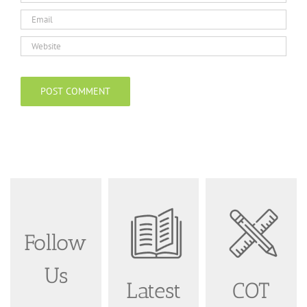
Follow
Us
Latest
COT