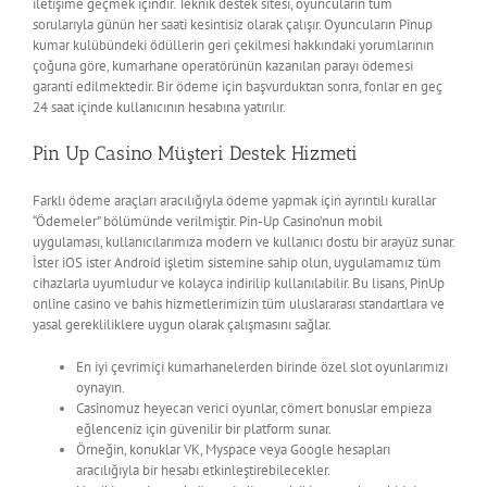
iletişime geçmek içindir. Teknik destek sitesi, oyuncuların tüm
sorularıyla günün her saati kesintisiz olarak çalışır. Oyuncuların Pinup
kumar kulübündeki ödüllerin geri çekilmesi hakkındaki yorumlarının
çoğuna göre, kumarhane operatörünün kazanılan parayı ödemesi
garanti edilmektedir. Bir ödeme için başvurduktan sonra, fonlar en geç
24 saat içinde kullanıcının hesabına yatırılır.
Pin Up Casino Müşteri Destek Hizmeti
Farklı ödeme araçları aracılığıyla ödeme yapmak için ayrıntılı kurallar
“Ödemeler” bölümünde verilmiştir. Pin-Up Casino’nun mobil
uygulaması, kullanıcılarımıza modern ve kullanıcı dostu bir arayüz sunar.
İster iOS ister Android işletim sistemine sahip olun, uygulamamız tüm
cihazlarla uyumludur ve kolayca indirilip kullanılabilir. Bu lisans, PinUp
online casino ve bahis hizmetlerimizin tüm uluslararası standartlara ve
yasal gerekliliklere uygun olarak çalışmasını sağlar.
En iyi çevrimiçi kumarhanelerden birinde özel slot oyunlarımızı
oynayın.
Casinomuz heyecan verici oyunlar, cömert bonuslar empieza
eğlenceniz için güvenilir bir platform sunar.
Örneğin, konuklar VK, Myspace veya Google hesapları
aracılığıyla bir hesabı etkinleştirebilecekler.