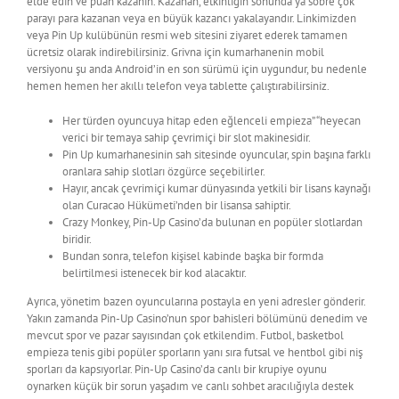
elde edin ve puan kazanın. Kazanan, etkinliğin sonunda ya sobre çok
parayı para kazanan veya en büyük kazancı yakalayandır. Linkimizden
veya Pin Up kulübünün resmi web sitesini ziyaret ederek tamamen
ücretsiz olarak indirebilirsiniz. Grivna için kumarhanenin mobil
versiyonu şu anda Android’in en son sürümü için uygundur, bu nedenle
hemen hemen her akıllı telefon veya tablette çalıştırabilirsiniz.
Her türden oyuncuya hitap eden eğlenceli empieza” “heyecan
verici bir temaya sahip çevrimiçi bir slot makinesidir.
Pin Up kumarhanesinin sah sitesinde oyuncular, spin başına farklı
oranlara sahip slotları özgürce seçebilirler.
Hayır, ancak çevrimiçi kumar dünyasında yetkili bir lisans kaynağı
olan Curacao Hükümeti’nden bir lisansa sahiptir.
Crazy Monkey, Pin-Up Casino’da bulunan en popüler slotlardan
biridir.
Bundan sonra, telefon kişisel kabinde başka bir formda
belirtilmesi istenecek bir kod alacaktır.
Ayrıca, yönetim bazen oyuncularına postayla en yeni adresler gönderir.
Yakın zamanda Pin-Up Casino’nun spor bahisleri bölümünü denedim ve
mevcut spor ve pazar sayısından çok etkilendim. Futbol, basketbol
empieza tenis gibi popüler sporların yanı sıra futsal ve hentbol gibi niş
sporları da kapsıyorlar. Pin-Up Casino’da canlı bir krupiye oyunu
oynarken küçük bir sorun yaşadım ve canlı sohbet aracılığıyla destek