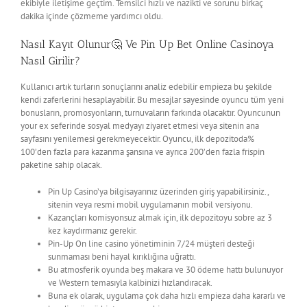
ekibiyle iletişime geçtim. Temsilci hızlı ve nazikti ve sorunu birkaç
dakika içinde çözmeme yardımcı oldu.
Nasıl Kayıt Olunur🤔 Ve Pin Up Bet Online Casinoya
Nasıl Girilir?
Kullanıcı artık turların sonuçlarını analiz edebilir empieza bu şekilde
kendi zaferlerini hesaplayabilir. Bu mesajlar sayesinde oyuncu tüm yeni
bonusların, promosyonların, turnuvaların farkında olacaktır. Oyuncunun
your ex seferinde sosyal medyayı ziyaret etmesi veya sitenin ana
sayfasını yenilemesi gerekmeyecektir. Oyuncu, ilk depozitoda%
100’den fazla para kazanma şansına ve ayrıca 200’den fazla frispin
paketine sahip olacak.
Pin Up Casino’ya bilgisayarınız üzerinden giriş yapabilirsiniz.,
sitenin veya resmi mobil uygulamanın mobil versiyonu.
Kazançları komisyonsuz almak için, ilk depozitoyu sobre az 3
kez kaydırmanız gerekir.
Pin-Up On line casino yönetiminin 7/24 müşteri desteği
sunmaması beni hayal kırıklığına uğrattı.
Bu atmosferik oyunda beş makara ve 30 ödeme hattı bulunuyor
ve Western temasıyla kalbinizi hızlandıracak.
Buna ek olarak, uygulama çok daha hızlı empieza daha kararlı ve