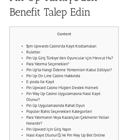
Benefit Talep Edin
Content
❗️pin Upwards Casino’da Kayıt Kısıtlamaları
Ruletler
Pin Up Giriş Türkiye’den Oyuncular Için Mevcut Mu?
Para Yatırma Seçenekleri”
Pin Up’ta Hangi Ödeme Yöntemleri Kabul Ediliyor?
Pin Up On Line Casino Hakkında
E-posta Ile Kayıt
Pin Upward Casino Müşteri Destek Hizmeti
Pin Way Up Casino Uygulamasına Nasıl Kayıt
Olunur?
Pin Up Uygulamasında Rahat Oyun
Popüler Bahis Seçenekleri Kategorileri
Para Yatırmanın Veya Kazançları Çekmenin Yolları
Nelerdir?
Pin Upward Için Giriş Yapın
Nasıl Kayıt Olunur🤔 Ve Pin Way Up Bet Online