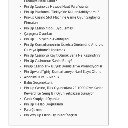
Casinoya Nasıl Girilir?
Pin Up Casino’da Hesaba Nasıl Para Yatırılır
Pin Up Platformu Türkiye’de Kullanılabiliyor Mu?
Pin-up Casino Slot Machine Game Oyun Sağlayıcı
Firmaları
Pin Up Casino Mobil Uygulaması
Çarpışma Oyunları
Pin Up Türkiye’nin Avantajları
Pin Up Kumarhanesinin Ücretsiz Sürümünü Android
Os Veya Iphone’a Indirmek
Pin Up Casino’ya Kayıt Olmak Bana Ne Kazandırır?
Pin Up Casino’nun Sahibi Betty?
Pınup Casino Tr – Büyük Bonuslar Ve Promosyonlar
Pin Upward” “giriş: Kumarhaneye Nasıl Kayıt Olunur
Anonimlik Ve Güvenlik
Bahis Seçenekleri:
Pin-up Casino, Türk Oyunculara 25 1000 ₺’ye Kadar
Reward Ile Geniş Bir Oyun Yelpazesi Sunuyor
Canlı Krupiyeli Oyunlar
Pin Up Hesap Doğrulama
Para Çekme
Pın Way Up Crush Oyunları” “seçkisi