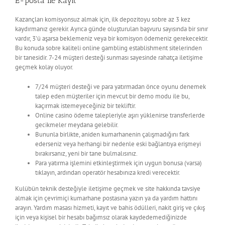
E-posta Ile Kayıt
Kazançları komisyonsuz almak için, ilk depozitoyu sobre az 3 kez
kaydırmanız gerekir. Ayrıca günde oluşturulan başvuru sayısında bir sınır
vardır, 3’ü aşarsa beklemeniz veya bir komisyon ödemeniz gerekecektir.
Bu konuda sobre kaliteli online gambling establishment sitelerinden
bir tanesidir. 7-24 müşteri desteği sunması sayesinde rahatça iletişime
geçmek kolay oluyor.
7/24 müşteri desteği ve para yatırmadan önce oyunu denemek
talep eden müşteriler için mevcut bir demo modu ile bu,
kaçırmak istemeyeceğiniz bir tekliftir.
Online casino ödeme talepleriyle aşırı yüklenirse transferlerde
gecikmeler meydana gelebilir.
Bununla birlikte, aniden kumarhanenin çalışmadığını fark
ederseniz veya herhangi bir nedenle eski bağlantıya erişmeyi
bırakırsanız, yeni bir tane bulmalısınız.
Para yatırma işlemini etkinleştirmek için uygun bonusa (varsa)
tıklayın, ardından operatör hesabınıza kredi verecektir.
Kulübün teknik desteğiyle iletişime geçmek ve site hakkında tavsiye
almak için çevrimiçi kumarhane postasına yazın ya da yardım hattını
arayın. Yardım masası hizmeti, kayıt ve bahis ödülleri, nakit giriş ve çıkış
için veya kişisel bir hesabı bağımsız olarak kaydedemediğinizde