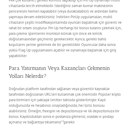
Pek çok kullanıcı, gerekli konforu sağladığı için Pin Up oynamayı mobil
cihazlarda tercih etmektedir. İstediğiniz zaman kumar makinesinin
penceresini hemen kapatabilir (veya duraklatabilir) ve ardından bahis
yapmaya devam edebilirsiniz. İndirilen PinUp uygulamaları, mobil
cihazların çeşitli modifikasyonlarında oyunları başlatmak için güvenli ve
rahat bir ortam oluşturur. Pin Up herhangi bir bonus tutarını çekmek için,
para çekme işlemlerini mümkün kılmak için önce ek kimlik
doğrulamasından geçmeniz gerekecektir. Ayrıca, gerekli bahis
koşullarını yerine getirmek de bir gerekliliktir. Oyuncular daha sonra
yüklü Flag Up uygulamasını açabilir ve oynamaya başlamak için giriş
yapabilirler.
Para Yatırmanın Veya Kazançları Çekmenin
Yolları Nelerdir?
Doğrudan platform tarafından sağlanan veya güvenilir kaynaklar
tarafından doğrulanan URL’leri kullanmak çok önemlidir. Popüler kripto
para birimleri için yaklaşık limitler tabloda gösterilmiştir. Kayıt
olduğunuzda ve hesabınızı onayladığınızda, her türlü bonusu
alabilirsiniz. Örneğin, freespin ve depozitonuza ve ilk depozitonuza bir
bonus. Kaydolduktan sonra e-postanıza gitmeniz, oradaki e-postayı
açmanız ve bağlantıya tıklamanız” “gerekir.