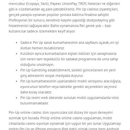
mevcuttur. Ecopayz, Skrill, Payeer, UnionPay, TROY, Neteller ve diğerleri
gibi e-cüzdanlardan ag para yatırabilirsiniz. Pin Up casinos ziyaretçileri,
gerçek parayla oynanan popüler şovlara katılma fırsatına sahiptir.
Profesyonel bir sunucu, kendinizi kaydın yapıldığı stüdyodaymış gibi
hissetmenizi sağlayacaktır. Bahis oynamanıza fiel gerek yok – bazı
kullanıcılar sadece izlemekten keyif alıyor.
Sadece Pin Up sanal kumarhanesinin ana sayfasını açarak, en iyi
slotları hemen bulabilirsiniz.
Kulübün ayrıca kumarbazların kişisel ödüller için savaşmasına
izin veren tam teşekküllü bir sadakat programına de uma sahip
olduğunu unutmayın.
Pin Up Gambling establishment, sürekli güncellenen en yeni
giriş adreslerini sosyal medyada duyurur.
Pin Up kumarhanesinin uyarlanabilir mobil versiyonu aracılığıyla,
oyuncunun telefon veya tablette gerekli seçenekleri seçmesi
daha kolay olacaktır.
Pin Up resmi web sitesinde sunulan mobil uygulamalarda virüs
bulunmamaktadır.
Pin-Up online casino, tüm oyunculara üst düzey bir oyun deneyimi
sunmak için burada. PınUp online online casino uygulaması, mobil
cihazlarda casino oyunları oynamak için uygun bir yol sunar. Uygulamayı
indirin Pin Up ve iPhone empieza iPad dahil olmak üzere hem Android