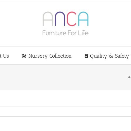
t Us
Nursery Collection
Quality & Safety
H