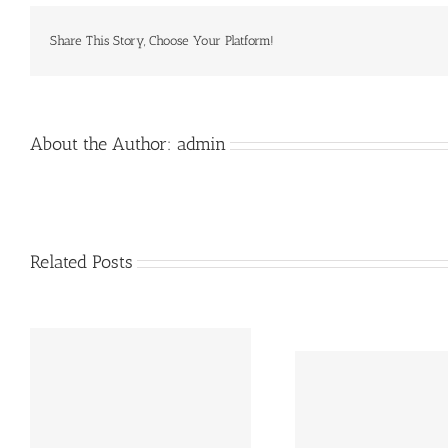
Share This Story, Choose Your Platform!
About the Author:
admin
Related Posts