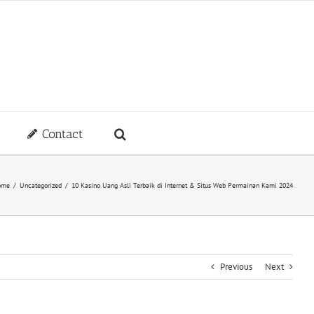
Contact
ome
/
Uncategorized
/
10 Kasino Uang Asli Terbaik di Internet & Situs Web Permainan Kami 2024
Previous
Next