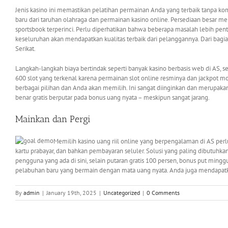
Jenis kasino ini memastikan pelatihan permainan Anda yang terbaik tanpa k
baru dari taruhan olahraga dan permainan kasino online. Persediaan besar m
sportsbook terperinci. Perlu diperhatikan bahwa beberapa masalah lebih pen
keseluruhan akan mendapatkan kualitas terbaik dari pelanggannya. Dari bagi
Serikat.
Langkah-langkah biaya bertindak seperti banyak kasino berbasis web di AS, s
600 slot yang terkenal karena permainan slot online resminya dan jackpot mo
berbagai pilihan dan Anda akan memilih. Ini sangat diinginkan dan merupaka
benar gratis berputar pada bonus uang nyata – meskipun sangat jarang.
Mainkan dan Pergi
Memilih kasino uang riil online yang berpengalaman di AS per
kartu prabayar, dan bahkan pembayaran seluler. Solusi yang paling dibutuhkan
pengguna yang ada di sini, selain putaran gratis 100 persen, bonus put min
pelabuhan baru yang bermain dengan mata uang nyata. Anda juga mendapatkan
By
admin
|
January 19th, 2025
|
Uncategorized
|
0 Comments