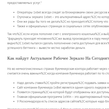
предоставляемых услуг.”
Операторы 1xbet всегда следят за блокировками своих ресурсов 
Стулочасы зеркало 1xbet – это альтернативный адрес%2C по кото
Они же рады бы того не делать%2C но приходится%2C потому что 
Также и официальных страницах в социальных сетях опубликован
Так что%2C если игрок пополнял счет с электронного кошелька%2C а вый
“фарцануть приходят мгновенно%2C же вывод производится и пару минут.
видно%2C 1xbet пытался сделать пополнение счета доступным для всех%
успешного беттинга — вывести честно заработан деньги.
Как найдут Актуальное Рабочее Зеркало На Сегодня
Но во немногочисленных странах букмекерская контора работает через
считается очень важным%2C когда компания букмекера работает по то ст
Надо делать ставки%2C пройти регистрацию%2C подавать заявки 
Сайт компании букмекера 1xBet является одним одного лидеров м
Появится страница%2C на которой будут отображены все доступн
Главная официальная программа 1xWin – это адаптированный толь
У Роскомнадзора есть список адресов сайтов%2C которые надо бл