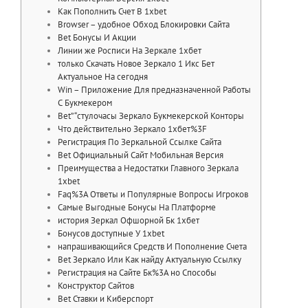
Как Пополнить Счет В 1xbet
Browser – удобное Обход Блокировки Сайта
Bet Бонусы И Акции
Линии же Росписи На Зеркале 1хбет
только Скачать Новое Зеркало 1 Икс Бет
Актуальное На сегодня
Win – Приложение Для предназначенной Работы
С Букмекером
Bet” “стулочасы Зеркало Букмекерской Конторы
Что действительно Зеркало 1хбет%3F
Регистрация По Зеркальной Ссылке Сайта
Bet Официальный Сайт Мобильная Версия
Преимущества а Недостатки Главного Зеркала
1xbet
Faq%3A Ответы и Популярные Вопросы Игроков
Самые Выгодные Бонусы На Платформе
история Зеркал Офшорной Бк 1хбет
Бонусов доступные У 1xbet
напрашивающийся Средств И Пополнение Счета
Bet Зеркало Или Как найду Актуальную Ссылку
Регистрация на Сайте Бк%3A но Способы
Конструктор Сайтов
Bet Ставки и Киберспорт