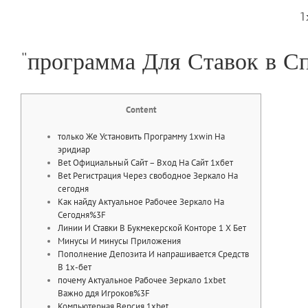
1
“программа Для Ставок в С
Content
только Же Установить Программу 1xwin На
эридиар
Bet Официальный Сайт – Вход На Сайт 1хбет
Bet Регистрация Через свободное Зеркало На
сегодня
Как найду Актуальное Рабочее Зеркало На
Сегодня%3F
Линии И Ставки В Букмекерской Конторе 1 Х Бет
Минусы И минусы Приложения
Пополнение Депозита И напрашивается Средств
В 1х-бет
почему Актуальное Рабочее Зеркало 1xbet
Важно ддя Игроков%3F
Компьютерная Версия 1xbet