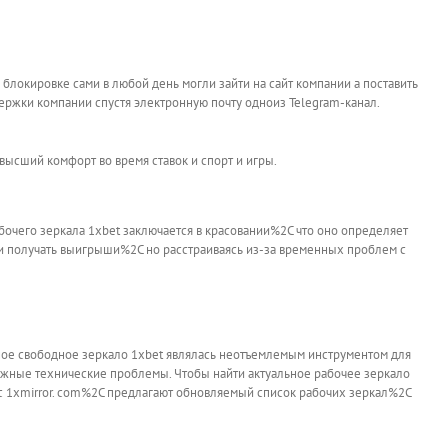
локировке сами в любой день могли зайти на сайт компании а поставить
жки компании спустя электронную почту одноиз Telegram-канал.
ысший комфорт во время ставок и спорт и игры.
очего зеркала 1xbet заключается в красовании%2C что оно определяет
 и получать выигрыши%2C но расстраиваясь из-за временных проблем с
ное свободное зеркало 1xbet являлась неотъемлемым инструментом для
можные технические проблемы. Чтобы найти актуальное рабочее зеркало
рс 1xmirror. com%2C предлагают обновляемый список рабочих зеркал%2C