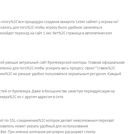
тогу%2C вся процедура создания аккаунта 1xbet займет у игрока но”
елалось для того%2C чтобы игроку было удобное заниматься
зойдет переход на сайт 1 икс бет%2C страница в автоматическом
бой раньше актуальный сайт букмекерской конторы. Главная официальная
менно для того%2C чтобы ускорить весь процесс своих” “ставок%2C
пании%2C не раньше удобно пользоваться зеркальным ресурсом. Каждый
тей от букмекера. Даже в большинстве зачастую переадресация на
екера%2C но с другим адресом в сети.
ют по SSL-соединению%2C которое делает невозможным перехват
зователь может указать удобный для использования
Bet. При именно компания регулярно расширяет спектр