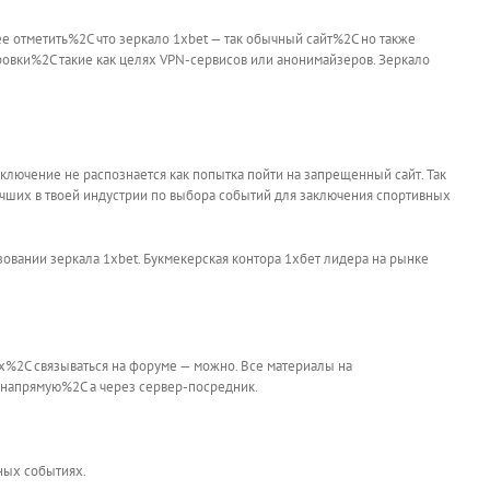
е отметить%2C что зеркало 1xbet — так обычный сайт%2C но также
ровки%2C такие как целях VPN-сервисов или анонимайзеров. Зеркало
лючение не распознается как попытка пойти на запрещенный сайт. Так
учших в твоей индустрии по выбора событий для заключения спортивных
овании зеркала 1xbet. Букмекерская контора 1хбет лидера на рынке
ях%2C связываться на форуме — можно. Все материалы на
 напрямую%2C а через сервер-посредник.
ных событиях.