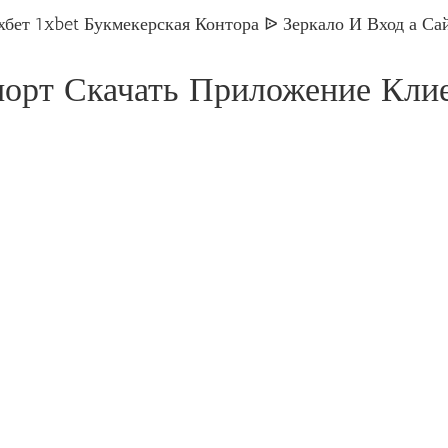
хбет 1xbet Букмекерская Контора ᐉ Зеркало И Вход а Са
порт Скачать Приложение Кли