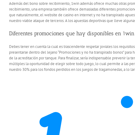
Además del bono sobre recibimiento, 1win además ofrece muchas otras promoci
recibimiento, una empresa también ofrece demasiadas diferentes promociones, 
que naturalmente, el website de casino en internet y no ha transpirado apuest
nuestro viable ataque de terceros. A los apuestas deportivas que lleve algunas
Diferentes promociones que hay disponibles en 1win
Debes tener en cuenta la cual es trascendente respetar joviales los requisito
presentarse dentro del lejano “Promociones y no ha transpirado bonos” para h
de la acreditación por tanque. Para finalizar, serí­a indispensable prevenir 
múltiples la oportunidad de elegir sobre todo juego, lo cual permite a las p
nuestro 30% para los fondos perdidos en los juegos de tragamonedas, a lo la