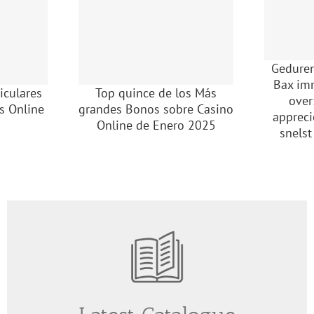
Geduren
Bax im
iculares
Top quince de los Más
over
s Online
grandes Bonos sobre Casino
appreci
Online de Enero 2025
snelst