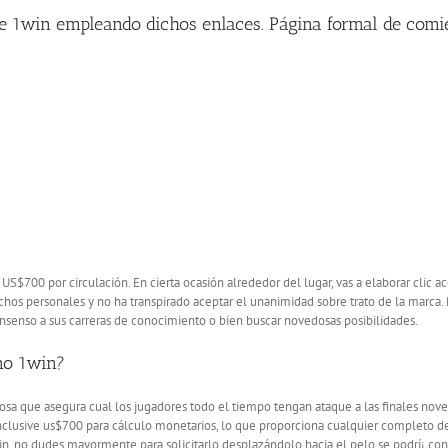
e 1win empleando dichos enlaces. Página formal de comie
US$700 por circulación. En cierta ocasión alrededor del lugar, vas a elaborar clic a
chos personales y no ha transpirado aceptar el unanimidad sobre trato de la marca.
onsenso a sus carreras de conocimiento o bien buscar novedosas posibilidades.
no 1win?
 cosa que asegura cual los jugadores todo el tiempo tengan ataque a las finales nov
inclusive us$700 para cálculo monetarios, lo que proporciona cualquier completo d
, no dudes mayormente para solicitarlo desplazándolo hacia el pelo se podrí¡ cons