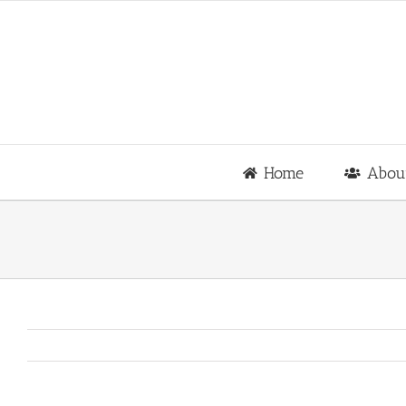
Skip
to
content
Home
Abou