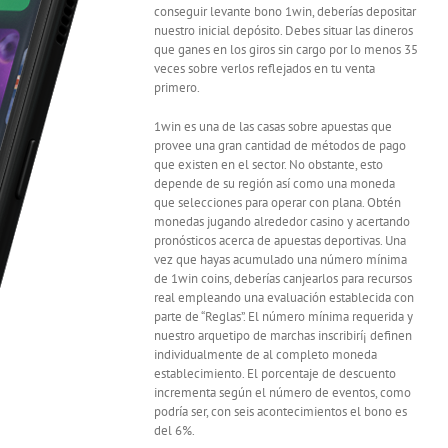
conseguir levante bono 1win, deberías depositar
nuestro inicial depósito. Debes situar las dineros
que ganes en los giros sin cargo por lo menos 35
veces sobre verlos reflejados en tu venta
primero.
1win es una de las casas sobre apuestas que
provee una gran cantidad de métodos de pago
que existen en el sector. No obstante, esto
depende de su región así­ como una moneda
que selecciones para operar con plana. Obtén
monedas jugando alrededor casino y acertando
pronósticos acerca de apuestas deportivas. Una
vez que hayas acumulado una número mínima
de 1win coins, deberías canjearlos para recursos
real empleando una evaluación establecida con
parte de “Reglas”. El número mínima requerida y
nuestro arquetipo de marchas inscribirí¡ definen
individualmente de al completo moneda
establecimiento. El porcentaje de descuento
incrementa según el número de eventos, como
podrí­a ser, con seis acontecimientos el bono es
del 6%.