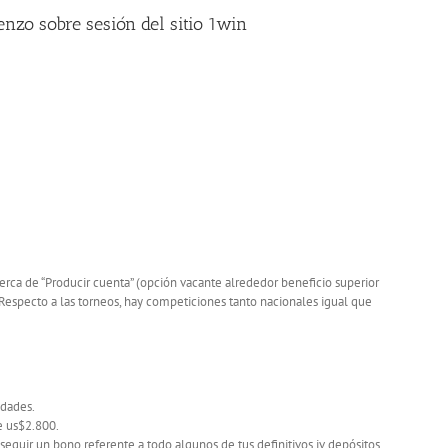
nzo sobre sesión del sitio 1win
cerca de “Producir cuenta” (opción vacante alrededor beneficio superior
Respecto a las torneos, hay competiciones tanto nacionales igual que
edades.
e us$2.800.
eguir un bono referente a todo algunos de tus definitivos iv depósitos.