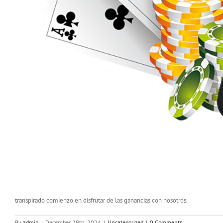
transpirado comienzo en disfrutar de las ganancias con nosotros.
By
admin
|
December 29th, 2024
|
Uncategorized
|
0 Comments