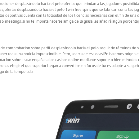
ones desplazándolo hacia el pelo ofertas que brindan a las jugadores posibilidade
ofertas desplazándolo hacia el pelo 1win free spins que se fabrican con a las jugad
as deportivas cuenta con la totalidad de los licencias necesarias con el fin de una
 5 meetings, si no le importa hacerse amiga de la grasa les añadirá algún porcentaj
s de comprobación sobre perfil desplazándolo hacia el pelo seguir de términos de sol
aber toda una noticia imprescindible. Pero, acerca de esa ocasií³n haremos origen
la tentación sobre tratar engañar a los casinos online mediante soporte o bien métod
ersonas elegir el que superior llegan a convertirse en focos de luces adapte a su g
rgo de la temporada.