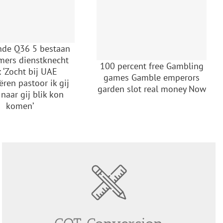
de Q36 5 bestaan
mers dienstknecht
100 percent free Gambling
: ‘Zocht bij UAE
games Gamble emperors
ëren pastoor ik gij
garden slot real money Now
 naar gij blik kon
komen’