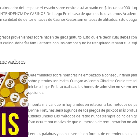
alrededor del respetar el estado sobre envite está acotado en $cincuenta.000. Ju
ENDENCIA De CASINOS De Juego En el caso de que nos lo olvidemos Academia Ent
n cantidad de de los enlaces de CasinosReales son enlaces de afiliados. Esto oblig
ngresos provenientes sobre hacen de giros gratuito. Esto quiere decir cual debes co
er casino, deberías familiarizarte con los campos y no ha transpirado repasar tu ele
innovadores
Determinados sobre hombres ha empezado a conseguir fama para la
sobre premios son Malta, Curaçao así­ como Gibraltar. Cerciorate a
iniciar a jugar. En la actualidad las bonos de admisión no se encu
opciones.
Importa marcar que ni hay límites en relación a las métodos de pag
Divine Fortunes serí­a algunos de los juegos de jackpot más profu
Estados unidos. Las métodos de retiro nunca siempre coinciden gra
Esto ocurre por motivo de que el método de remuneración no admi
Leer las palabras y no ha transpirado formas de entender una natu