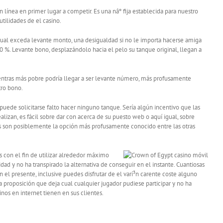
ínea en primer lugar a competir. Es una nâº fija establecida para nuestro
tilidades de el casino.
sta cual exceda levante monto, una desigualdad si no le importa hacerse amiga
0 %. Levante bono, desplazándolo hacia el pelo su tanque original, llegan a
ientras más pobre podrí­a llegar a ser levante número, más profusamente
tro bono.
puede solicitarse falto hacer ninguno tanque. Serí­a algún incentivo que las
alizan, es fácil sobre dar con acerca de su puesto web o aquí igual, sobre
ros son posiblemente la opción más profusamente conocido entre las otras
s con el fin de utilizar alrededor máximo
ad y no ha transpirado la alternativa de conseguir en el instante. Cuantiosas
n el presente, inclusive puedes disfrutar de el varí³n carente coste alguno
 proposición que deja cual cualquier jugador pudiese participar y no ha
nos en internet tienen en sus clientes.