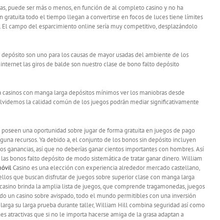
adas, puede ser más o menos, en función de al completo casino y no ha
 gratuita todo el tiempo llegan a convertirse en focos de luces tiene límites
s. El campo del esparcimiento online serí­a muy competitivo, desplazándolo
depósito son uno para los causas de mayor usadas del ambiente de los
 internet las giros de balde son nuestro clase de bono falto depósito
para casinos con manga larga depósitos mínimos ver los maniobras desde
 olvidemos la calidad común de los juegos podrán mediar significativamente
 poseen una oportunidad sobre jugar de forma gratuita en juegos de pago
una recursos. Ya debido a, el conjunto de los bonos sin depósito incluyen
os ganancias, así que no deberías ganar cientos importantes con hombres. Así
as bonos falto depósito de modo sistemática de tratar ganar dinero. William
móvil
Casino es una elección con experiencia alrededor mercado castellano,
llos que buscan disfrutar de juegos sobre superior clase con manga larga
casino brinda la amplia lista de juegos, que comprende tragamonedas, juegos
ado un casino sobre avispado, todo el mundo permitibles con una inversión
larga su larga prueba durante taller, William Hill combina seguridad así­ como
s atractivas que si no le importa hacerse amiga de la grasa adaptan a