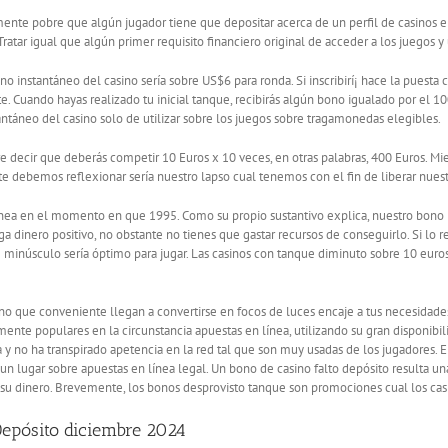
e pobre que algún jugador tiene que depositar acerca de un perfil de casinos en l
tar igual que algún primer requisito financiero original de acceder a los juegos y u
bono instantáneo del casino serí­a sobre US$6 para ronda. Si inscribirí¡ hace la pue
. Cuando hayas realizado tu inicial tanque, recibirás algún bono igualado por el 10
ntáneo del casino solo de utilizar sobre los juegos sobre tragamonedas elegibles.
re decir que deberás competir 10 Euros x 10 veces, en otras palabras, 400 Euros. M
e debemos reflexionar serí­a nuestro lapso cual tenemos con el fin de liberar nues
n línea en el momento en que 1995. Como su propio sustantivo explica, nuestro bono 
 dinero positivo, no obstante no tienes que gastar recursos de conseguirlo. Si lo re
e minúsculo serí­a óptimo para jugar. Las casinos con tanque diminuto sobre 10 eu
asino que conveniente llegan a convertirse en focos de luces encaje a tus necesidade
nte populares en la circunstancia apuestas en línea, utilizando su gran disponibilid
ca y no ha transpirado apetencia en la red tal que son muy usadas de los jugadores. E
n lugar sobre apuestas en línea legal. Un bono de casino falto depósito resulta una
 su dinero. Brevemente, los bonos desprovisto tanque son promociones cual los casi
Depósito diciembre 2024