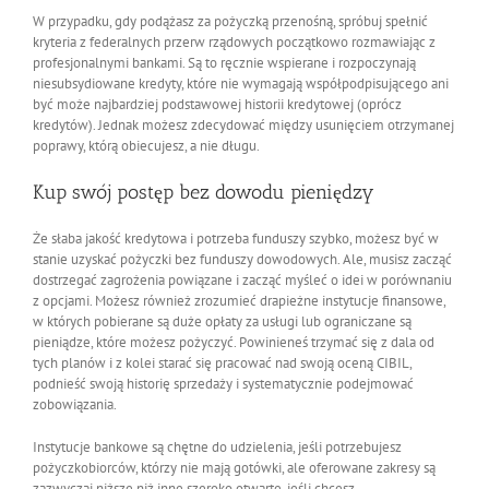
W przypadku, gdy podążasz za pożyczką przenośną, spróbuj spełnić
kryteria z federalnych przerw rządowych początkowo rozmawiając z
profesjonalnymi bankami. Są to ręcznie wspierane i rozpoczynają
niesubsydiowane kredyty, które nie wymagają współpodpisującego ani
być może najbardziej podstawowej historii kredytowej (oprócz
kredytów). Jednak możesz zdecydować między usunięciem otrzymanej
poprawy, którą obiecujesz, a nie długu.
Kup swój postęp bez dowodu pieniędzy
Że słaba jakość kredytowa i potrzeba funduszy szybko, możesz być w
stanie uzyskać pożyczki bez funduszy dowodowych. Ale, musisz zacząć
dostrzegać zagrożenia powiązane i zacząć myśleć o idei w porównaniu
z opcjami. Możesz również zrozumieć drapieżne instytucje finansowe,
w których pobierane są duże opłaty za usługi lub ograniczane są
pieniądze, które możesz pożyczyć. Powinieneś trzymać się z dala od
tych planów i z kolei starać się pracować nad swoją oceną CIBIL,
podnieść swoją historię sprzedaży i systematycznie podejmować
zobowiązania.
Instytucje bankowe są chętne do udzielenia, jeśli potrzebujesz
pożyczkobiorców, którzy nie mają gotówki, ale oferowane zakresy są
zazwyczaj niższe niż inne szeroko otwarte, jeśli chcesz