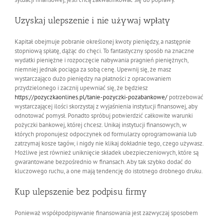
Uzyskaj ulepszenie i nie używaj wpłaty
Kapitał obejmuje pobranie określonej kwoty pieniędzy, a następnie
stopniową spłatę, dążąc do chęci. To fantastyczny sposób na znaczne
wydatki pieniężne i rozpoczęcie nabywania pragnień pieniężnych,
niemniej jednak pociąga za sobą cenę. Upewnij się, że masz
wystarczająco dużo pieniędzy na płatności z opracowaniem
przydzielonego i zacznij upewniać się, że będziesz
https://pozyczkaonlines.pl/tanie-pozyczki-pozabankowe/
potrzebować
wystarczającej ilości skorzystaj z wyjaśnienia instytucji finansowej, aby
odnotować pomysł. Ponadto spróbuj potwierdzić całkowite warunki
pożyczki bankowej, której chcesz. Unikaj instytucji finansowych, w
których proponujesz odpoczynek od formularzy oprogramowania lub
zatrzymaj kosze tagów, i nigdy nie klikaj dokładnie tego, czego używasz.
Możliwe jest również uniknięcie składek ubezpieczeniowych, które są
gwarantowane bezpośrednio w finansach. Aby tak szybko dodać do
kluczowego ruchu, a one mają tendencję do istotnego drobnego druku.
Kup ulepszenie bez podpisu firmy
Ponieważ współpodpisywanie finansowania jest zazwyczaj sposobem