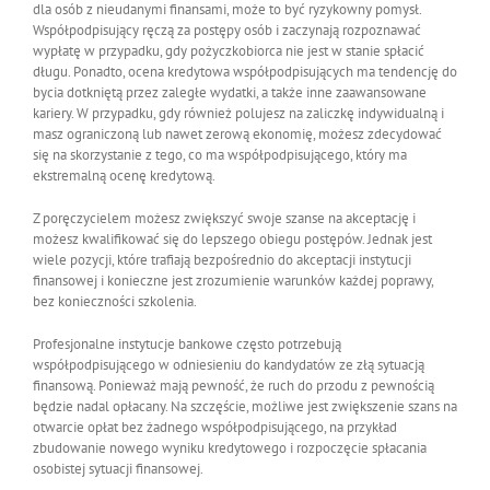
dla osób z nieudanymi finansami, może to być ryzykowny pomysł.
Współpodpisujący ręczą za postępy osób i zaczynają rozpoznawać
wypłatę w przypadku, gdy pożyczkobiorca nie jest w stanie spłacić
długu. Ponadto, ocena kredytowa współpodpisujących ma tendencję do
bycia dotkniętą przez zaległe wydatki, a także inne zaawansowane
kariery. W przypadku, gdy również polujesz na zaliczkę indywidualną i
masz ograniczoną lub nawet zerową ekonomię, możesz zdecydować
się na skorzystanie z tego, co ma współpodpisującego, który ma
ekstremalną ocenę kredytową.
Z poręczycielem możesz zwiększyć swoje szanse na akceptację i
możesz kwalifikować się do lepszego obiegu postępów. Jednak jest
wiele pozycji, które trafiają bezpośrednio do akceptacji instytucji
finansowej i konieczne jest zrozumienie warunków każdej poprawy,
bez konieczności szkolenia.
Profesjonalne instytucje bankowe często potrzebują
współpodpisującego w odniesieniu do kandydatów ze złą sytuacją
finansową. Ponieważ mają pewność, że ruch do przodu z pewnością
będzie nadal opłacany. Na szczęście, możliwe jest zwiększenie szans na
otwarcie opłat bez żadnego współpodpisującego, na przykład
zbudowanie nowego wyniku kredytowego i rozpoczęcie spłacania
osobistej sytuacji finansowej.