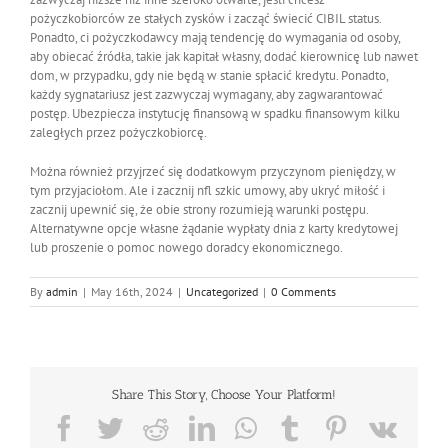
pożyczkobiorców ze stałych zysków i zacząć świecić CIBIL status.
Ponadto, ci pożyczkodawcy mają tendencję do wymagania od osoby,
aby obiecać źródła, takie jak kapitał własny, dodać kierownicę lub nawet
dom, w przypadku, gdy nie będą w stanie spłacić kredytu. Ponadto,
każdy sygnatariusz jest zazwyczaj wymagany, aby zagwarantować
postęp. Ubezpiecza instytucję finansową w spadku finansowym kilku
zaległych przez pożyczkobiorcę.
Można również przyjrzeć się dodatkowym przyczynom pieniędzy, w
tym przyjaciołom. Ale i zacznij nfl szkic umowy, aby ukryć miłość i
zacznij upewnić się, że obie strony rozumieją warunki postępu.
Alternatywne opcje własne żądanie wypłaty dnia z karty kredytowej
lub proszenie o pomoc nowego doradcy ekonomicznego.
By
admin
|
May 16th, 2024
|
Uncategorized
|
0 Comments
Share This Story, Choose Your Platform!
Facebook
Twitter
Reddit
LinkedIn
WhatsApp
Tumblr
Pinterest
Vk