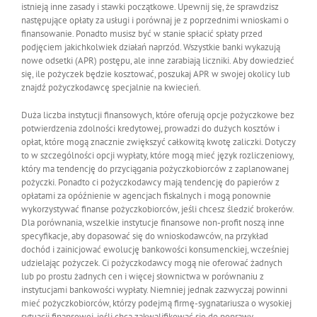
istnieją inne zasady i stawki początkowe. Upewnij się, że sprawdzisz
następujące opłaty za usługi i porównaj je z poprzednimi wnioskami o
finansowanie. Ponadto musisz być w stanie spłacić spłaty przed
podjęciem jakichkolwiek działań naprzód. Wszystkie banki wykazują
nowe odsetki (APR) postępu, ale inne zarabiają liczniki. Aby dowiedzieć
się, ile pożyczek będzie kosztować, poszukaj APR w swojej okolicy lub
znajdź pożyczkodawcę specjalnie na kwiecień.
Duża liczba instytucji finansowych, które oferują opcje pożyczkowe bez
potwierdzenia zdolności kredytowej, prowadzi do dużych kosztów i
opłat, które mogą znacznie zwiększyć całkowitą kwotę zaliczki. Dotyczy
to w szczególności opcji wypłaty, które mogą mieć język rozliczeniowy,
który ma tendencję do przyciągania pożyczkobiorców z zaplanowanej
pożyczki. Ponadto ci pożyczkodawcy mają tendencję do papierów z
opłatami za opóźnienie w agencjach fiskalnych i mogą ponownie
wykorzystywać finanse pożyczkobiorców, jeśli chcesz śledzić brokerów.
Dla porównania, wszelkie instytucje finansowe non-profit noszą inne
specyfikacje, aby dopasować się do wnioskodawców, na przykład
dochód i zainicjować ewolucję bankowości konsumenckiej, wcześniej
udzielając pożyczek. Ci pożyczkodawcy mogą nie oferować żadnych
lub po prostu żadnych cen i więcej słownictwa w porównaniu z
instytucjami bankowości wypłaty. Niemniej jednak zazwyczaj powinni
mieć pożyczkobiorców, którzy podejmą firmę-sygnatariusza o wysokiej
sytuacji finansowej, jeśli chcą zakwalifikować się do poprawy.