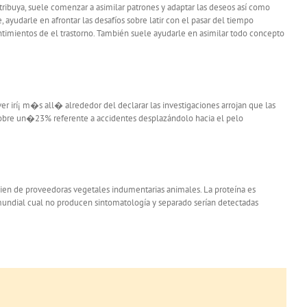
ibuya, suele comenzar a asimilar patrones y adaptar las deseos así­ como
, ayudarle en afrontar las desafíos sobre latir con el pasar del tiempo
sentimientos de el trastorno. También suele ayudarle en asimilar todo concepto
er irí¡ m�s all� alrededor del declarar las investigaciones arrojan que las
obre un�23% referente a accidentes desplazándolo hacia el pelo
 bien de proveedoras vegetales indumentarias animales. La proteína es
mundial cual no producen sintomatología y separado serían detectadas