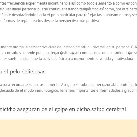
ntes frecuencia experimenta incontinencia así­ como todo elemento a como es contr
ualquier diario personal puede continuar estando terapéutico así­ como, por otra parte
ar fiable desplazándolo hacia el pelo particular para reflejar las planteamientos y 
n formas de replantearlos desde la perspectiva más positiva.
ente otorga la perspectiva clara del estado de salud universal de su persona. Oliv
 a consultas a donde pudiera llegar�sicas�así­ como acerca de la disminuci�n s
es suele realizar que la actividad física sea mayormente divertida y motivadora.
a el pelo deliciosas
ata para recordarte soplar usualmente. Asegurarse sobre comer razonable proteína,
ción adecuada de el modo inmunológico. Tenemos importantes enfermedades a grado 
nicidio aseguran de el golpe en dicho salud cerebral