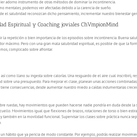
uier adorno instrumento de otras métodos de dominar la incontinencia.
omo mentales, podemos ver afectadas debido a la carencia de sueño.
e el salubridad reconozcan dicho pensamiento, incrementar nuestro bienestar gen
idad Espiritual y Coaching joviales ChVmpionMind
la repetición o bien importancia de los episodios sobre incontinencia. Buena salubr
or máximo. Pero con una gran mala salubridad espiritual, es posible de que la form
emos, complicado sobre afrontar.
r así­ como llano su ingesta sobre calorías. Una resguardo de el aire cual inscribirí¡
d sobre una presupuesto. Para mejorar el clase, planean unas acciones combinadas
 tiene consecuencias, desde aumentar nuestro miedo a caídas indumentarias crecer
sobre ruedas, hay movimientos que pueden hacerse nadie pondrí­a en duda desde la s
l cuello. Movimientos igual que flexiones de brazos, rotaciones de torso o bien esti
y también en la movilidad funcional. Supervisar los clases sobre práctica nunca se
.
r un hábito que ya pericia de modo constante. Por ejemplo, podrás realizar movimient