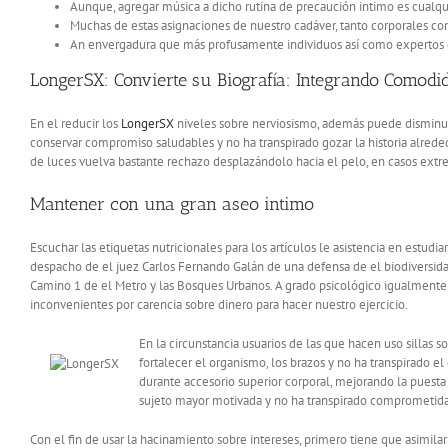
Aunque, agregar música a dicho rutina de precaución intimo es cualq
Muchas de estas asignaciones de nuestro cadáver, tanto corporales c
An envergadura que más profusamente individuos así­ como expertos d
LongerSX: Convierte su Biografía: Integrando Comod
En el reducir los
LongerSX
niveles sobre nerviosismo, además puede disminuir 
conservar compromiso saludables y no ha transpirado gozar la historia alreded
de luces vuelva bastante rechazo desplazándolo hacia el pelo, en casos extr
Mantener con una gran aseo intimo
Escuchar las etiquetas nutricionales para los artículos le asistencia en estudia
despacho de el juez Carlos Fernando Galán de una defensa de el biodiversida
Camino 1 de el Metro y las Bosques Urbanos. A grado psicológico igualmente
inconvenientes por carencia sobre dinero para hacer nuestro ejercicio.
En la circunstancia usuarios de las que hacen uso sillas 
fortalecer el organismo, los brazos y no ha transpirado e
durante accesorio superior corporal, mejorando la puesta 
sujeto mayor motivada y no ha transpirado comprometida
Con el fin de usar la hacinamiento sobre intereses, primero tiene que asimila