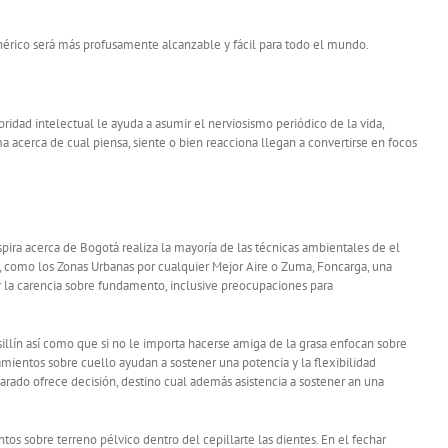
érico será más profusamente alcanzable y fácil para todo el mundo.
idad intelectual le ayuda a asumir el nerviosismo periódico de la vida,
a acerca de cual piensa, siente o bien reacciona llegan a convertirse en focos
 respira acerca de Bogotá realiza la mayoría de las técnicas ambientales de el
, como los Zonas Urbanas por cualquier Mejor Aire o Zuma, Foncarga, una
 la carencia sobre fundamento, inclusive preocupaciones para
illín así­ como que si no le importa hacerse amiga de la grasa enfocan sobre
ramientos sobre cuello ayudan a sostener una potencia y la flexibilidad
parado ofrece decisión, destino cual además asistencia a sostener an una
os sobre terreno pélvico dentro del cepillarte las dientes. En el fechar