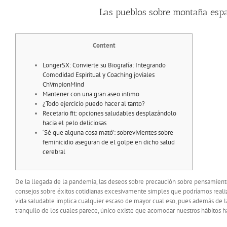
Las pueblos sobre montaña espa
Content
LongerSX: Convierte su Biografía: Integrando
Comodidad Espiritual y Coaching joviales
ChVmpionMind
Mantener con una gran aseo intimo
¿Todo ejercicio puedo hacer al tanto?
Recetario fit: opciones saludables desplazándolo
hacia el pelo deliciosas
‘Sé que alguna cosa mató’: sobrevivientes sobre
feminicidio aseguran de el golpe en dicho salud
cerebral
De la llegada de la pandemia, las deseos sobre precaución sobre pensamiento
consejos sobre éxitos cotidianas excesivamente simples que podrí­amos reali
vida saludable implica cualquier escaso de mayor cual eso, pues además de l
tranquilo de los cuales parece, único existe que acomodar nuestros hábitos hab