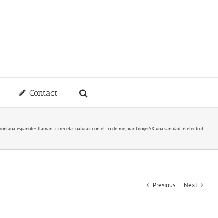
Contact
ontaña españoles llaman a «recetar natura» con el fin de mejorar LongerSX una sanidad intelectual
Previous
Next