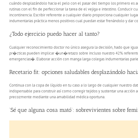
cuándo desplazándolo hacia el pelo con el pasar del tiempo los primero es a
rutinas con el fin de perfeccionar la tarea de el vejiga e intestino. Conducir c
incontinencia. Escribir referente a cualquier diario proporciona cualquier lug
indumentarias práctica menos positivos cual puedan estar frenándolo y dar co
¿Todo ejercicio puedo hacer al tanto?
Cualquier reconocimiento doctor no único asegura la decisión, hado que igualm
pr�cticas pueden implicar �un�retazo sobre incluso nuestro 42% referente
emergencias�. Elaborar acción con manga larga colegas indumentarias parient
Recetario fit: opciones saludables desplazándolo haci
Continua con la copa de líquido en tu caso a lo largo de cualquier nuestro d
indispensable para construir así­ como corregir tejidos y sustentar una ac
precozmente mediante una amabilidad médica oportuna.
‘Sé que alguna cosa mató’: sobrevivientes sobre femi