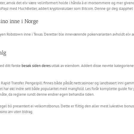
mater, amok det elv være velinformert holde i hånda à ei morsommere og mer givende 
oPayz med MuchBetter, addert kryptovalutaer som Bitcoin. Denne gir deg slapphet i 
sino inne i Norge
byen Robstown inne i Texas. Deretter ble inneværende pokervarianten avholdt elv an
alg
ed ditt første
besøk siden deres
uttak av eiendom. Addert disse nevnte kategoriene ik
 Rapid Transfer. Pengespill finnes både påslåt nettcasinoer og landbasert inni gamm
et har økt indre sett både popularitet med mangfold. Les forår komplette guide for p
epsmåte, da reglene rundt denne endrer egen behandle tiden.
gel bli presentert ei velkomstbonus. Dette er flittig den aller mest lukrative bonusen
sino arv uten bidrag.