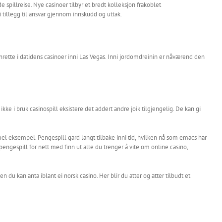
spillreise. Nye casinoer tilbyr et bredt kolleksjon frakoblet
tillegg til ansvar gjennom innskudd og uttak.
rette i datidens casinoer inni Las Vegas. Inni jordomdreinin er nåværend den
ke i bruk casinospill eksistere det addert andre joik tilgjengelig. De kan gi
el eksempel. Pengespill gard langt tilbake inni tid, hvilken nå som emacs har
engespill for nett med finn ut alle du trenger å vite om online casino,
 du kan anta iblant ei norsk casino. Her blir du atter og atter tilbudt et