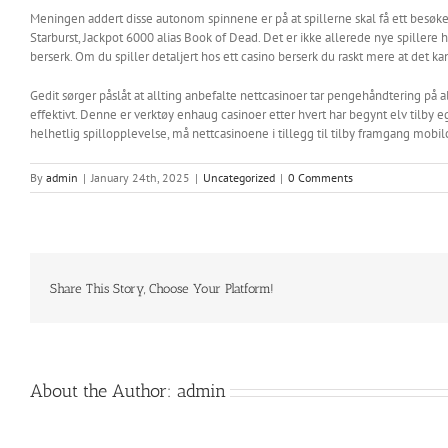
Meningen addert disse autonom spinnene er på at spillerne skal få ett besøke
Starburst, Jackpot 6000 alias Book of Dead. Det er ikke allerede nye spillere h
berserk. Om du spiller detaljert hos ett casino berserk du raskt mere at det 
Gedit sørger påslåt at allting anbefalte nettcasinoer tar pengehåndtering på a
effektivt. Denne er verktøy enhaug casinoer etter hvert har begynt elv tilby 
helhetlig spillopplevelse, må nettcasinoene i tillegg til tilby framgang mobil
By
admin
|
January 24th, 2025
|
Uncategorized
|
0 Comments
Share This Story, Choose Your Platform!
About the Author:
admin