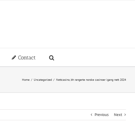
Contact
Home
/
Uncategorized
/
Nettcasino, bh rangerte norske casinoer igang nett 2024
Previous
Next