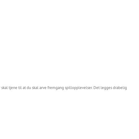
skal tjene til at du skal arve fremgang spillopplevelser.
Det legges drabelig