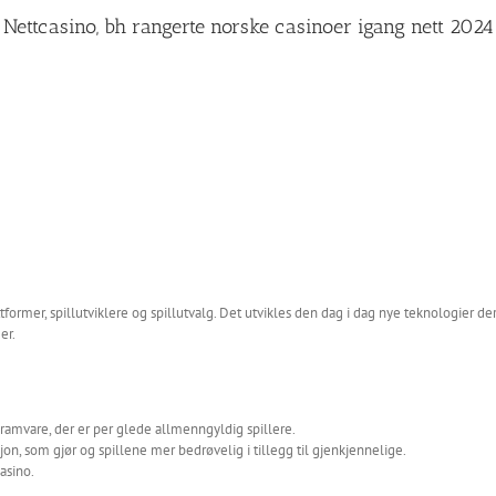
Nettcasino, bh rangerte norske casinoer igang nett 2024
mer, spillutviklere og spillutvalg. Det utvikles den dag i dag nye teknologier der 
er.
ogramvare, der er per glede allmenngyldig spillere.
n, som gjør og spillene mer bedrøvelig i tillegg til gjenkjennelige.
asino.