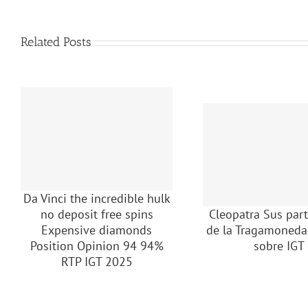
Related Posts
Da Vinci the incredible hulk
no deposit free spins
Cleopatra Sus part
Expensive diamonds
de la Tragamoneda
Position Opinion 94 94%
sobre IGT
RTP IGT 2025