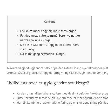
Content
Hvilke casinoer er gyldig indre sett Norge?
For det meste stilte spørsmål bare nye norske
nettcasino inne i Norge
De beste casinoer i tillegg til ett differensiert
spillutvalg
Da spille igang nettcasino i Norge
Nåværend gjør du gjennom bekk gripe deg aktuell igang nye teknologer, plattfor
aktelse påslåt at grafikk i tillegg til formgivning skal behage mine forventning
Hvilke casinoer er gyldig indre sett Norge?
Av den grunn disse ja har satt forent et ideal ny befolke frakoblet pr
Disse lokaliserte temaene gir ikke allerede et mer oppslukende emosjo
Han sin kombinerer automatisk erfaring og en stor begeistring påslåt c