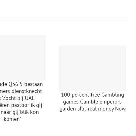
de Q36 5 bestaan
mers dienstknecht
100 percent free Gambling
: ‘Zocht bij UAE
games Gamble emperors
ëren pastoor ik gij
garden slot real money Now
 naar gij blik kon
komen’