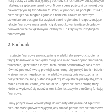
mają opłaty za windykację, będą pochodzić z rachunków początkowych
i dlatego są spłacane terminowo. Typowa cena pożyczki bankowej była
niekończącym się tygodniem frustracji w proporcji na początku 2024 r.,
niemniej jednak biegnie zgodnie z bankiem, a także konkretnym
słownictwem postępu. Na przykład banki regionalne i rozpoczynające
relacje finansowe mają tendencję do publikowania niższych opłat w
porównaniu ze zwiększonymi lokalnymi lub krajowymi instytucjami
finansowymi.
2. Rachunki
Instytucje finansowe prowadzą inne wydatki, aby pozwolić sobie na
taryfę finansowania pieniędzy. Mogą one mieć pakiet oprogramowania,
tworzenie, łącze wraz z innymi rachunkami. Standardowy bank może
również pobierać kwotę prowizji za ochronę, aby pokryć lub ich bliskich
w stosunku do niespłaconych wydatków, a następnie rozłożyć ją na
pożyczkobiorcę. Inną płatnością jest często opłata za przedpłatę, która
może zostać naliczona, jeśli zapłacisz ulepszenie przed stroną frazy.
Może to wydawać się nadużyciem, które jest zwykle określoną funkcją
finansową.
Firmy pożyczkowe wykorzystują dokumenty otrzymane od agentów
nieruchomości potwierdzających, aby zbadać potwierdzenie finansowe