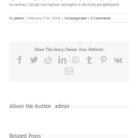
wcześniej i zacząć oszczędzać pieniądze w dłuższej perspektywie.
By
admin
|
February 27th, 2024
|
Uncategorized
|
0 Comments
Share This Story, Choose Your Platform!
Facebook
Twitter
Reddit
LinkedIn
WhatsApp
Tumblr
Pinterest
Vk
Email
About the Author:
admin
Related Posts