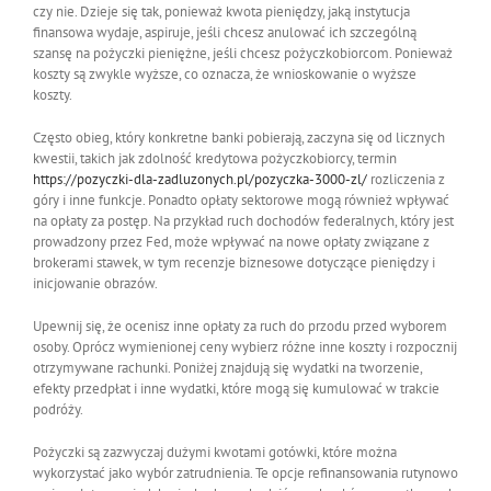
czy nie. Dzieje się tak, ponieważ kwota pieniędzy, jaką instytucja
finansowa wydaje, aspiruje, jeśli chcesz anulować ich szczególną
szansę na pożyczki pieniężne, jeśli chcesz pożyczkobiorcom. Ponieważ
koszty są zwykle wyższe, co oznacza, że ​​​​wnioskowanie o wyższe
koszty.
Często obieg, który konkretne banki pobierają, zaczyna się od licznych
kwestii, takich jak zdolność kredytowa pożyczkobiorcy, termin
https://pozyczki-dla-zadluzonych.pl/pozyczka-3000-zl/
rozliczenia z
góry i inne funkcje. Ponadto opłaty sektorowe mogą również wpływać
na opłaty za postęp. Na przykład ruch dochodów federalnych, który jest
prowadzony przez Fed, może wpływać na nowe opłaty związane z
brokerami stawek, w tym recenzje biznesowe dotyczące pieniędzy i
inicjowanie obrazów.
Upewnij się, że ocenisz inne opłaty za ruch do przodu przed wyborem
osoby. Oprócz wymienionej ceny wybierz różne inne koszty i rozpocznij
otrzymywane rachunki. Poniżej znajdują się wydatki na tworzenie,
efekty przedpłat i inne wydatki, które mogą się kumulować w trakcie
podróży.
Pożyczki są zazwyczaj dużymi kwotami gotówki, które można
wykorzystać jako wybór zatrudnienia. Te opcje refinansowania rutynowo