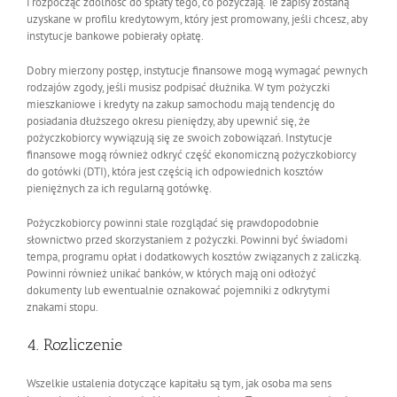
i rozpocząć zdolność do spłaty tego, co pożyczają. Te zapisy zostaną
uzyskane w profilu kredytowym, który jest promowany, jeśli chcesz, aby
instytucje bankowe pobierały opłatę.
Dobry mierzony postęp, instytucje finansowe mogą wymagać pewnych
rodzajów zgody, jeśli musisz podpisać dłużnika. W tym pożyczki
mieszkaniowe i kredyty na zakup samochodu mają tendencję do
posiadania dłuższego okresu pieniędzy, aby upewnić się, że
pożyczkobiorcy wywiązują się ze swoich zobowiązań. Instytucje
finansowe mogą również odkryć część ekonomiczną pożyczkobiorcy
do gotówki (DTI), która jest częścią ich odpowiednich kosztów
pieniężnych za ich regularną gotówkę.
Pożyczkobiorcy powinni stale rozglądać się prawdopodobnie
słownictwo przed skorzystaniem z pożyczki. Powinni być świadomi
tempa, programu opłat i dodatkowych kosztów związanych z zaliczką.
Powinni również unikać banków, w których mają oni odłożyć
dokumenty lub ewentualnie oznakować pojemniki z odkrytymi
znakami stopu.
4. Rozliczenie
Wszelkie ustalenia dotyczące kapitału są tym, jak osoba ma sens