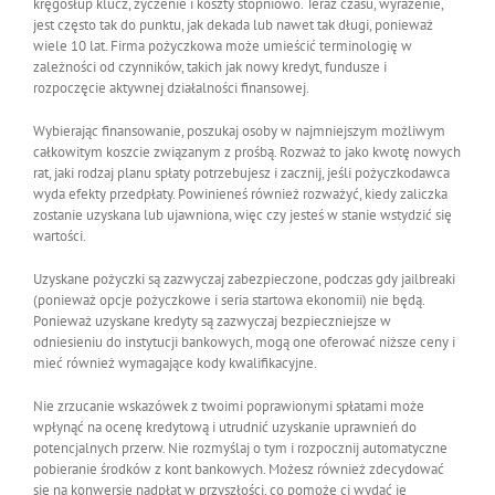
kręgosłup klucz, życzenie i koszty stopniowo. Teraz czasu, wyrażenie,
jest często tak do punktu, jak dekada lub nawet tak długi, ponieważ
wiele 10 lat. Firma pożyczkowa może umieścić terminologię w
zależności od czynników, takich jak nowy kredyt, fundusze i
rozpoczęcie aktywnej działalności finansowej.
Wybierając finansowanie, poszukaj osoby w najmniejszym możliwym
całkowitym koszcie związanym z prośbą. Rozważ to jako kwotę nowych
rat, jaki rodzaj planu spłaty potrzebujesz i zacznij, jeśli pożyczkodawca
wyda efekty przedpłaty. Powinieneś również rozważyć, kiedy zaliczka
zostanie uzyskana lub ujawniona, więc czy jesteś w stanie wstydzić się
wartości.
Uzyskane pożyczki są zazwyczaj zabezpieczone, podczas gdy jailbreaki
(ponieważ opcje pożyczkowe i seria startowa ekonomii) nie będą.
Ponieważ uzyskane kredyty są zazwyczaj bezpieczniejsze w
odniesieniu do instytucji bankowych, mogą one oferować niższe ceny i
mieć również wymagające kody kwalifikacyjne.
Nie zrzucanie wskazówek z twoimi poprawionymi spłatami może
wpłynąć na ocenę kredytową i utrudnić uzyskanie uprawnień do
potencjalnych przerw. Nie rozmyślaj o tym i rozpocznij automatyczne
pobieranie środków z kont bankowych. Możesz również zdecydować
się na konwersję nadpłat w przyszłości, co pomoże ci wydać je