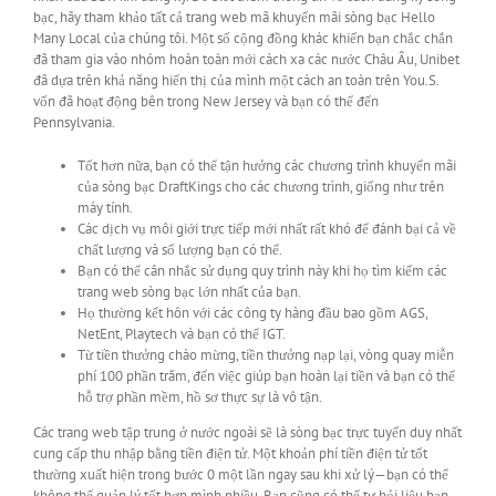
bạc, hãy tham khảo tất cả trang web mã khuyến mãi sòng bạc Hello
Many Local của chúng tôi. Một số cộng đồng khác khiến bạn chắc chắn
đã tham gia vào nhóm hoàn toàn mới cách xa các nước Châu Âu, Unibet
đã dựa trên khả năng hiển thị của mình một cách an toàn trên You.S.
vốn đã hoạt động bên trong New Jersey và bạn có thể đến
Pennsylvania.
Tốt hơn nữa, bạn có thể tận hưởng các chương trình khuyến mãi
của sòng bạc DraftKings cho các chương trình, giống như trên
máy tính.
Các dịch vụ môi giới trực tiếp mới nhất rất khó để đánh bại cả về
chất lượng và số lượng bạn có thể.
Bạn có thể cân nhắc sử dụng quy trình này khi họ tìm kiếm các
trang web sòng bạc lớn nhất của bạn.
Họ thường kết hôn với các công ty hàng đầu bao gồm AGS,
NetEnt, Playtech và bạn có thể IGT.
Từ tiền thưởng chào mừng, tiền thưởng nạp lại, vòng quay miễn
phí 100 phần trăm, đến việc giúp bạn hoàn lại tiền và bạn có thể
hỗ trợ phần mềm, hồ sơ thực sự là vô tận.
Các trang web tập trung ở nước ngoài sẽ là sòng bạc trực tuyến duy nhất
cung cấp thu nhập bằng tiền điện tử. Một khoản phí tiền điện tử tốt
thường xuất hiện trong bước 0 một lần ngay sau khi xử lý—bạn có thể
không thể quản lý tốt hơn mình nhiều. Bạn cũng có thể tự hỏi liệu bạn