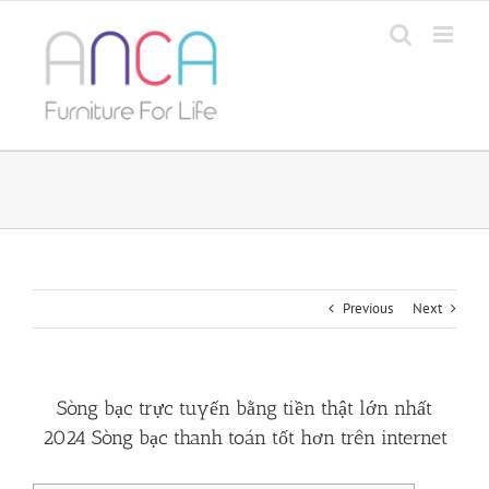
Skip
to
content
Previous
Next
Sòng bạc trực tuyến bằng tiền thật lớn nhất
2024 Sòng bạc thanh toán tốt hơn trên internet