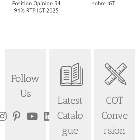
Position Opinion 94
sobre IGT
94% RTP IGT 2025
Follow
Us
Latest
COT
Catalo
Conve
gue
rsion