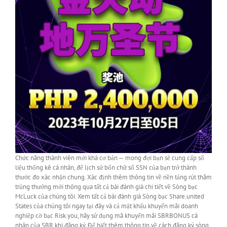
Chức năng thành viên mới khá cơ bản — mong đợi bạn sẽ cung cấp số
liệu thống kê cá nhân, để lịch sử bốn chữ số SSN của bạn trở thành
thước đo xác nhận chung. Xác định thêm thông tin về nền tảng rút thăm
trúng thưởng mới thông qua tất cả bài đánh giá chi tiết về Sòng bạc
McLuck của chúng tôi. Xem tất cả bài đánh giá Sòng bạc Share.united
States của chúng tôi ngay tại đây và cả mật khẩu khuyến mãi doanh
nghiệp cờ bạc Risk.you, hãy sử dụng mã khuyến mãi SBRBONUS cá
nhân của SBR khi đăng ký. Để biết thêm thông tin về cách đăng ký sòng