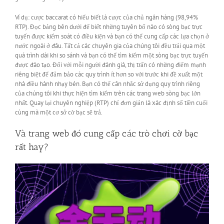
Ví dụ: cược baccarat có hiểu biết là cược của chủ ngân hàng (98,94%
RTP). Đọc bảng bên dưới để biết những tuyên bố nào có sòng bạc trực
tuyến được kiểm soát có điều kiện và bạn có thể cung cấp các lựa chọn ở
nước ngoài ở đâu. Tất cả các chuyên gia của chúng tôi đều trải qua một
quá trình dài khi so sánh và bạn có thể tìm kiếm một sòng bạc trực tuyến
được đào tạo. Đối với mỗi người đánh giá, thị trấn có những điểm mạnh
riêng biệt để đảm bảo các quy trình ít hơn so với trước khi đề xuất một
nhà điều hành nhạy bén. Bạn có thể cân nhắc sử dụng quy trình riêng
của chúng tôi khi thực hiện tìm kiếm trên các trang web sòng bạc lớn
nhất. Quay lại chuyên nghiệp (RTP) chỉ đơn giản là xác định số tiền cuối
cùng mà một cơ sở cờ bạc sẽ trả.
Và trang web đó cung cấp các trò chơi cờ bạc
rất hay?